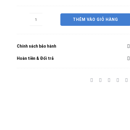
gốc
hiện
là:
tại
THÊM VÀO GIỎ HÀNG
Dreame
7,990,000 ₫.
là:
D9
6,190,000 ₫.
số
Chính sách bảo hành
lượng
Hoàn tiền & Đổi trả