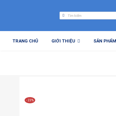
Skip
to
Tìm
content
kiếm:
TRANG CHỦ
GIỚI THIỆU
SẢN PHẨ
- 23%