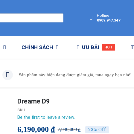
Hotline
0909.947.347
M
CHÍNH SÁCH
ƯU ĐÃI
T
HOT
Sản phẩm này hiện đang được giảm giá, mua ngay bạn nhé!
Dreame D9
SKU
Be the first to leave a review.
6,190,000
₫
23% Off
7,990,000
₫
Giá
Giá