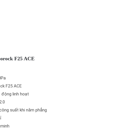
oborock F25 ACE
0Pa
ock F25 ACE
 động linh hoạt
2.0
 công suất khi nằm phẳng
ỉ
 minh