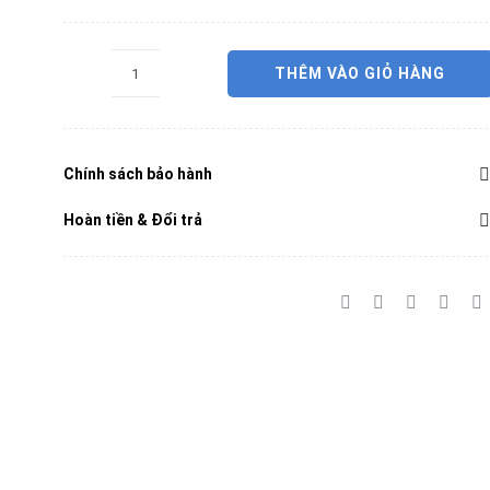
gốc
hiện
là:
tại
THÊM VÀO GIỎ HÀNG
ROBOROCK
12,990,000 ₫.
là:
F25
8,990,000 ₫.
ACE
Chính sách bảo hành
số
lượng
Hoàn tiền & Đổi trả