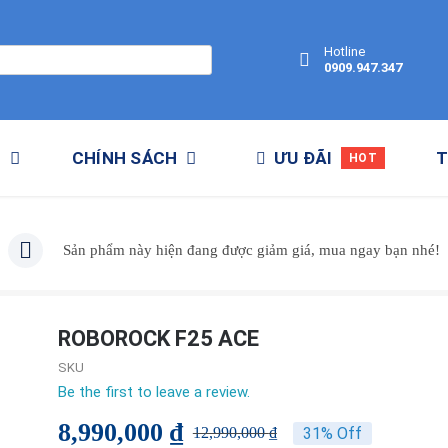
Hotline
0909.947.347
M
CHÍNH SÁCH
ƯU ĐÃI
T
HOT
Sản phẩm này hiện đang được giảm giá, mua ngay bạn nhé!
ROBOROCK F25 ACE
SKU
Be the first to leave a review.
8,990,000
₫
31% Off
12,990,000
₫
Giá
Giá