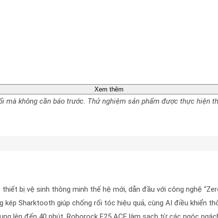
Xem thêm
 đổi mà không cần báo trước. Thử nghiệm sản phẩm được thực hiện t
hiết bị vệ sinh thông minh thế hệ mới, dẫn đầu với công nghệ “Zer
g kép Sharktooth giúp chống rối tóc hiệu quả, cùng AI điều khiển t
ng lên đến 40 phút, Roborock F25 ACE làm sạch từ các ngóc ngách d