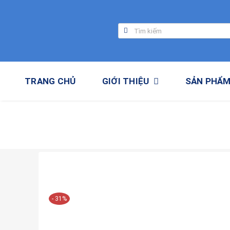
Skip
to
Tìm
content
kiếm:
TRANG CHỦ
GIỚI THIỆU
SẢN PHẨ
- 31%