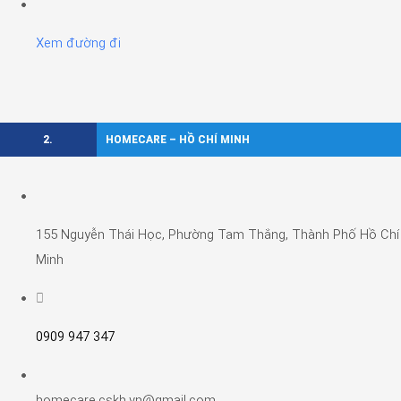
Xem đường đi
2.
HOMECARE – HỒ CHÍ MINH
155 Nguyễn Thái Học, Phường Tam Thắng, Thành Phố Hồ Chí
Minh
0909 947 347
homecare.cskh.vn@gmail.com