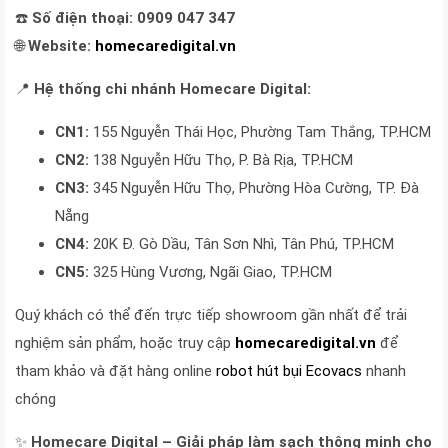
☎️
Số điện thoại:
0909 047 347
🌐
Website:
homecaredigital.vn
📍
Hệ thống chi nhánh Homecare Digital:
CN1:
155 Nguyễn Thái Học, Phường Tam Thắng, TP.HCM
CN2:
138 Nguyễn Hữu Thọ, P. Bà Rịa, TP.HCM
CN3:
345 Nguyễn Hữu Thọ, Phường Hòa Cường, TP. Đà
Nẵng
CN4:
20K Đ. Gò Dầu, Tân Sơn Nhì, Tân Phú, TP.HCM
CN5:
325 Hùng Vương, Ngãi Giao, TP.HCM
Quý khách có thể đến trực tiếp showroom gần nhất để trải
nghiệm sản phẩm, hoặc truy cập
homecaredigital.vn
để
tham khảo và đặt hàng online
robot hút bụi Ecovacs
nhanh
chóng
✨
Homecare Digital – Giải pháp làm sạch thông minh cho