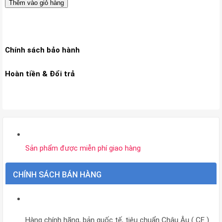
Thêm vào giỏ hàng
rác
T30
Omni,
Chính sách bảo hành
T30
Pro
Hoàn tiền & Đổi trả
Omni,
T30
Series
ECOVACS
số
Sản phẩm được miễn phí giao hàng
lượng
CHÍNH SÁCH BÁN HÀNG
Hàng chính hãng, bản quốc tế, tiêu chuẩn Châu Âu ( CE )