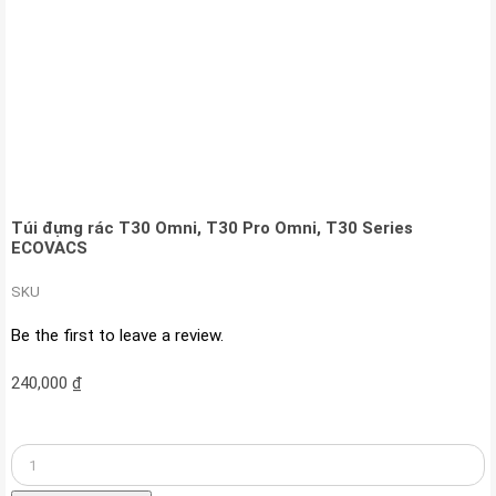
Túi đựng rác T30 Omni, T30 Pro Omni, T30 Series
ECOVACS
SKU
Be the first to leave a review.
240,000
₫
Túi
đựng