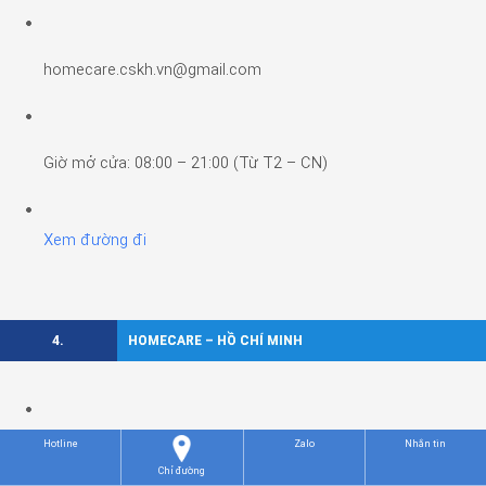
homecare.cskh.vn@gmail.com
Giờ mở cửa: 08:00 – 21:00 (Từ T2 – CN)
Xem đường đi
4.
HOMECARE – HỒ CHÍ MINH
279 Cách Mạng Tháng Tám, Bà Rịa, Hồ Chí Minh
Hotline
Zalo
Nhắn tin
Chỉ đường