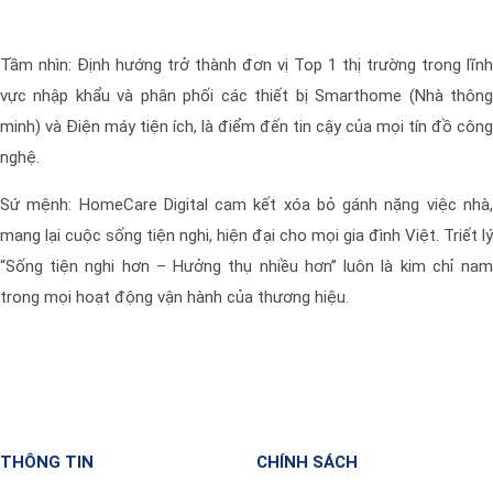
Tầm nhìn: Định hướng trở thành đơn vị Top 1 thị trường trong lĩn
vực nhập khẩu và phân phối các thiết bị Smarthome (Nhà thôn
minh) và Điện máy tiện ích, là điểm đến tin cậy của mọi tín đồ côn
nghệ.
Sứ mệnh: HomeCare Digital cam kết xóa bỏ gánh nặng việc nhà
mang lại cuộc sống tiện nghi, hiện đại cho mọi gia đình Việt. Triết l
“Sống tiện nghi hơn – Hưởng thụ nhiều hơn” luôn là kim chỉ na
trong mọi hoạt động vận hành của thương hiệu
.
THÔNG TIN
CHÍNH SÁCH